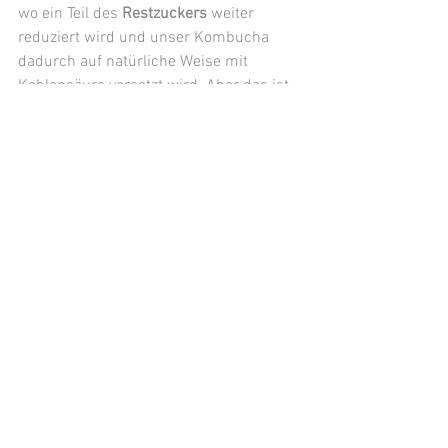
wo ein Teil des 
Restzuckers
 weiter 
reduziert wird und unser Kombucha 
dadurch auf natürliche Weise mit 
Kohlensäure versetzt wird. Aber das ist 
noch nicht alles. Wenn unser Kombucha 
in Kühlschränken steht, wird der 
Fermentationsprozess fortgesetzt, auch 
bei niedrigeren Temperaturen. Er 
verläuft einfach nur langsamer durch 
die Kälte. Während dieser Zeit wird der 
Zucker
 noch weiter reduziert. 
Aus diesem Grund schmeckt unser 
Kombucha frisch zubereitet etwas 
lieblicher aber nicht süß. Man kann 
seine angenehme Süße nicht mit den 
handelsüblichen kohlensäurehaltigen 
Limonaden vergleichen. Diese 
angenehme Lieblichkeit geht dann nach 